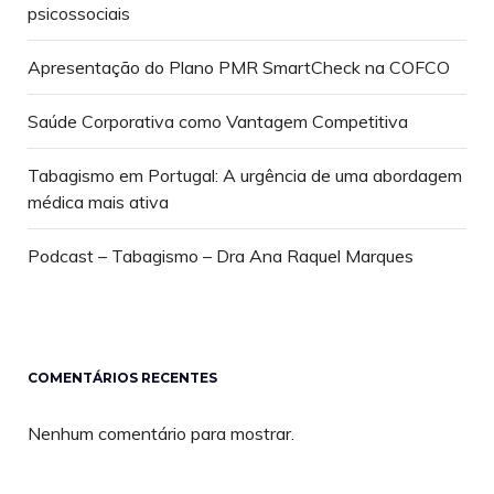
computador e a sua
psicossociais
saúde ocular
Deixar de Fumar
Apresentação do Plano PMR SmartCheck na COFCO
Medicina Geral e Familiar
Saúde Corporativa como Vantagem Competitiva
Marcar Consulta
Tabagismo em Portugal: A urgência de uma abordagem
médica mais ativa
Podcast – Tabagismo – Dra Ana Raquel Marques
COMENTÁRIOS RECENTES
Nenhum comentário para mostrar.