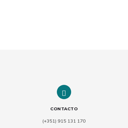
Deixar de Fumar
Medicina Geral e Familiar
Marcar Consulta
CONTACTO
(+351) 915 131 170