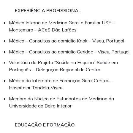
Deixar de Fumar
EXPERIÊNCIA PROFISSIONAL
Médica Interna de Medicina Geral e Familiar USF –
Medicina Geral e Familiar
Montemuro – ACeS Dão Lafões
Marcar Consulta
Médica – Consultas ao domicílio Knok – Viseu, Portugal
Médica – Consultas ao domicílio Geridoc – Viseu, Portugal
Voluntária do Projeto “Saúde na Esquina” Saúde em
Português – Delegação Regional do Centro
Médica do Internato de Formação Geral Centro –
Hospitalar Tondela-Viseu
Membro do Núcleo de Estudantes de Medicina da
Universidade da Beira Interior
EDUCAÇÃO E FORMAÇÃO